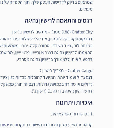
שמתאים בדיוק לדרישות העסק שלך, תוך הקפדה על נוחו
מעולים.
דגמים והתאמה לרישיון נהיגה
Crafter City (3.88 מטר) – מתאים לרישיון ב' ישן
דגם קומפקטי וקל לתמרון, אידיאלי לשילוח עירוני והוב
כמו חבילות, ציוד משרדי וסחורה קלה. יתרון משמעותי ש
התאמתו לרישיון נהיגה
דרגה B (רישיון פרטי ישן)
, מה שמ
להפעיל אותו ללא צורך ברישיון נהיגה מסחרי.
Crafter Cargo – מצריך רישיון ג'
דגם גדול ועמיד יותר, המיועד להובלות כבדות כגון ציוד 
גדולים או סחורה בכמויות גדולות. דגם זה חורג ממשקל של 3.5 טון 
דורש רישיון נהיגה בדרגה C1 (רישיון ג')
.
איכויות ויתרונות
1. גמישות והתאמה אישית
קראפטר מציע מגוון תצורות וגמישות בהתקנות פנימיות וח