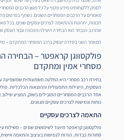
שלנו, שנוצר כחלק מהעובדה שאנו בעידן של שימור זמן ויעי
לספק ללקוחותינו מידע מקיף על כל מגוון הרכבים המסחרי
מאמרים על הרכבים המסחריים השונים. נשתף בפרטים מדו
תכונות, יתרונות וההתאמה לצרכים עסקיים שונים. בכל מא
שהרכב הנבחר הוא הבחירה היעילה והנכונה עבור העסק ש
המאמר השני בסדרה יעסוק ברכב המסחרי המתקדם – פולק
פולקסווגן קראפטר – הבחירה הנ
מסחרי אמין ומתקדם
בחירת רכב מסחרי היא החלטה משמעותית שמשפיעה ע
העסקית, היעילות התפעולית וההוצאות הכלכליות. פולק
אחד הרכבים המסחריים המובילים בשוק, המציע שילוב א
נוחות וגמישות לצרכים עסקיים מגוונים.
התאמה לצרכים עסקיים
פולקסווגן קראפטר מיועד לשימושים שונים – משילוח עיר
סחורות כבדות. הודות לגמישות בעיצוב והתאמה אישית, 